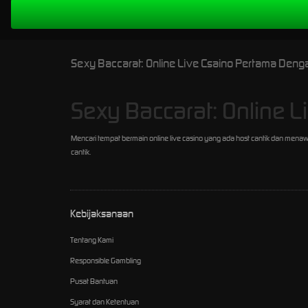
Sexy Baccarat: Online Live Csaino Pertama Den
Sexy Baccarat: Online 
Mencari tempat bermain online live casino yang ada host cantik dan menawa
cantik.
Kebijaksanaan
Tentang Kami
Responsible Gambling
Pusat Bantuan
Syarat dan Ketentuan