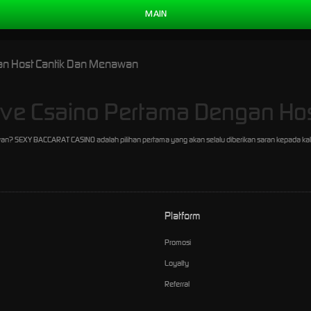
MAIN
gan Host Cantik Dan Menawan
Live Csaino Pertama Dengan H
n? SEXY BACCARAT CASINO adalah pilihan pertama yang akan selalu diberikan saran kepada kalian,
Platform
Promosi
Loyalty
Referral