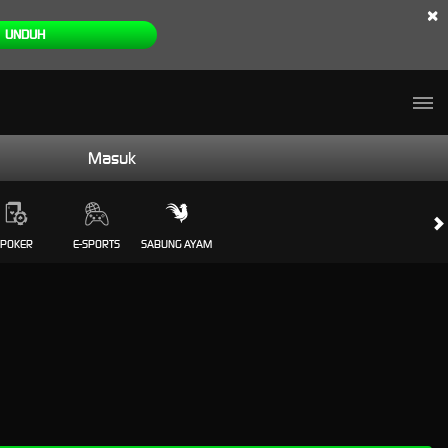
×
UNDUH
Masuk
POKER
E-SPORTS
SABUNG AYAM