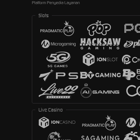
Platform Penyedia Layanan
Slots
Live Casino