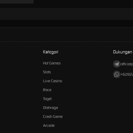
Kategori
Dukungan
Hot Games
officia
Slots
+6282
Live Casino
Race
Togel
Olahraga
Crash Game
Arcade