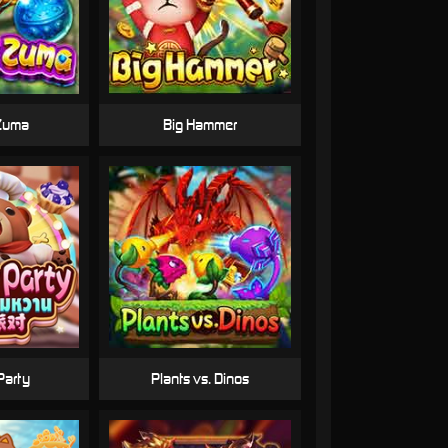
Zuma
Big Hammer
Party
Plants vs. Dinos