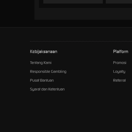
Kebijaksanaan
Platform
Tentang Kami
Promosi
Responsible Gambling
Loyalty
Pusat Bantuan
Referral
Syarat dan Ketentuan