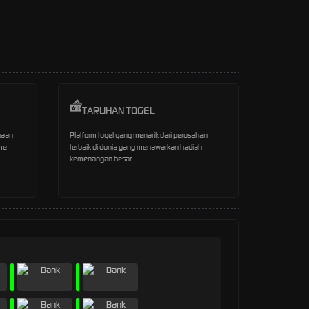
TARUHAN TOGEL
haan
Platform togel yang menarik dari perusahan
ame
terbaik di dunia yang menawarkan hadiah
kemenangan besar