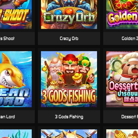
's Shoot
Crazy Orb
Golden 
an Lord
3 Gods Fishing
Dessert 