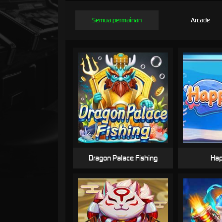
Semua permainan
Arcade
Dragon Palace Fishing
Hap