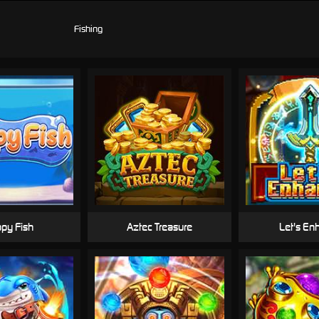
Fishing
py Fish
Aztec Treasure
Let's En