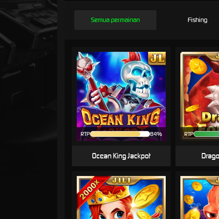
Semua permainan
Fishing
RTP
84%
RTP
Ocean King Jackpot
Drago