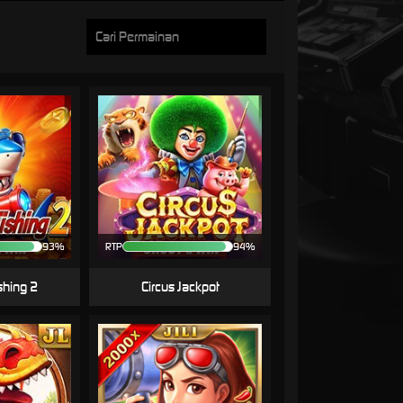
93%
RTP
94%
shing 2
Circus Jackpot