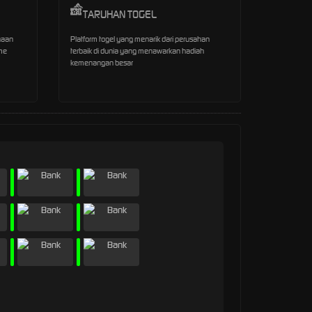
TARUHAN TOGEL
haan
Platform togel yang menarik dari perusahan
ame
terbaik di dunia yang menawarkan hadiah
kemenangan besar