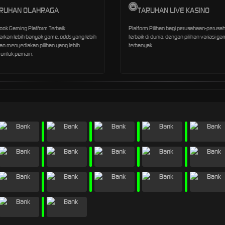
RUHAN OLAHRAGA
TARUHAN LIVE KASINO
ook Gaming Platform Terbaik
Platform Pilihan bagi perusahaan-perusa
kan lebih banyak game, odds yang lebih
terbaik di dunia, dengan pilihan variasi g
 dan menyediakan pilihan yang lebih
terbanyak
untuk pemain.