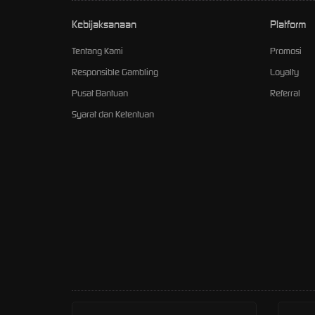
Kebijaksanaan
Platform
Tentang Kami
Promosi
Responsible Gambling
Loyalty
Pusat Bantuan
Referral
Syarat dan Ketentuan