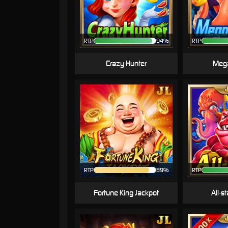
RTP
94%
RTP
Crazy Hunter
Mega
RTP
89%
RTP
Fortune King Jackpot
All-s