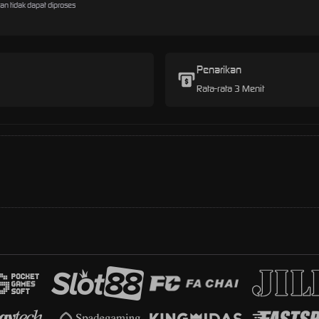
an tidak dapat diproses
Penarikan
Rata-rata 3 Menit