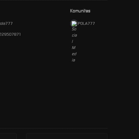
Komunitas
lpola777
POLA777
229507871