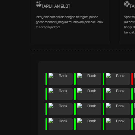
TARUHAN SLOT
TA
Penyedia slot online dengan beragam pilihan
Sportsb
game menarik yang memudahkan pemain untuk
menawar
mencapai jackpot
tinggi,
banyak 