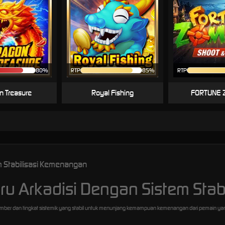
80%
RTP
85%
RTP
n Treasure
Royal Fishing
FORTUNE 
em Stabilisasi Kemenangan
rbaru Arkadisi Dengan Sistem St
ber dan tingkat sistemik yang stabil untuk menunjang kemampuan kemenangan dari pemain yang berm