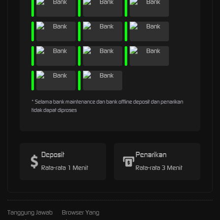
* Selama bank maintenance dan bank offline deposit dan penarikan
tidak dapat diproses
Deposit
Penarikan
Rata-rata 1 Menit
Rata-rata 3 Menit
Tanggung Jawab
Browser Yang