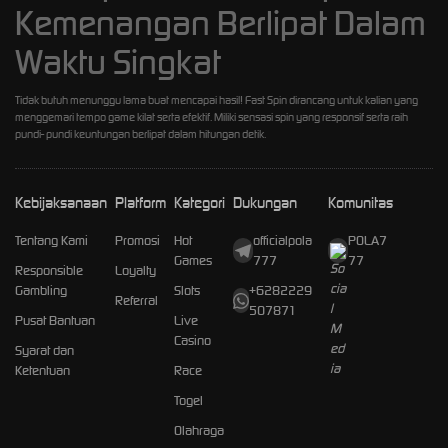
Kemenangan Berlipat Dalam
Waktu Singkat
Tidak butuh menunggu lama buat mencapai hasil! Fast Spin dirancang untuk kalian yang
menggemari tempo game kilat serta efektif. Miliki sensasi spin yang responsif serta raih
pundi- pundi keuntungan berlipat dalam hitungan detik.
Kebijaksanaan
Platform
Kategori
Dukungan
Komunitas
Tentang Kami
Promosi
Hot
officialpola
POLA7
Games
777
77
Responsible
Loyalty
Gambling
Slots
+6282229
Referral
507871
Pusat Bantuan
Live
Casino
Syarat dan
Ketentuan
Race
Togel
Olahraga