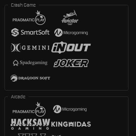
Crash Game
Arcade