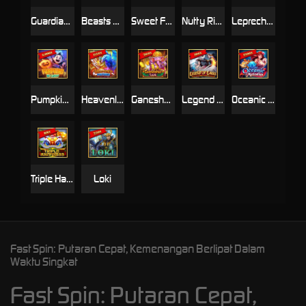
Guardian of the Museum
Beasts Of Luck
Sweet Frenzy
Nutty Riches
Leprechaun Bonanza
Pumpkins Go Lucky
Heavenly Fortunes
Ganesha Luck
Legend Of Eagle
Oceanic Melodies
Triple Happiness
Loki
Fast Spin: Putaran Cepat, Kemenangan Berlipat Dalam
Waktu Singkat
Fast Spin: Putaran Cepat,