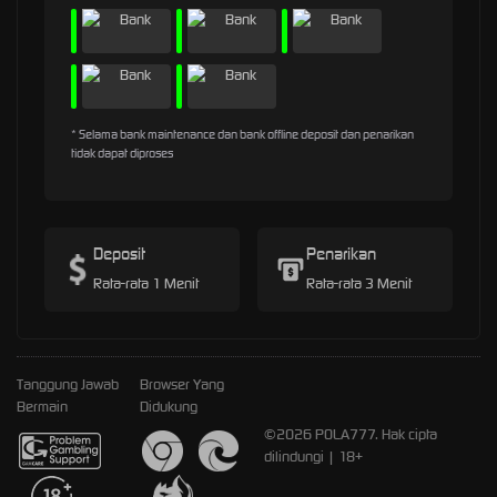
* Selama bank maintenance dan bank offline deposit dan penarikan
tidak dapat diproses
Deposit
Penarikan
Rata-rata 1 Menit
Rata-rata 3 Menit
Tanggung Jawab
Browser Yang
Bermain
Didukung
©2026 POLA777. Hak cipta
dilindungi | 18+