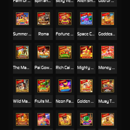
Farm Of Fortune
Spin and Win
Sexy Vegas
Alien Smash
God Of Wealth
Summer Splash Paradise
Roma
Fortune Jewels III
Space Conquest
Goddess Of Egypt
The Maya Myth
Pai Gow Ways
Rich Cai Shen
Mighty Sevens
Money Empire
Wild Mafia
Fruits Mania
Neon Fantasy
Golden Horse Ride
Muay Thai Fighter