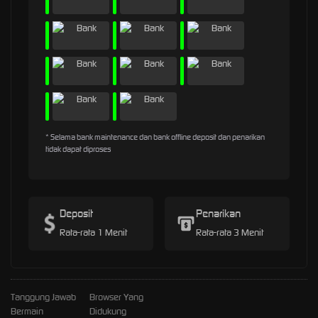
* Selama bank maintenance dan bank offline deposit dan penarikan
tidak dapat diproses
Deposit
Penarikan
Rata-rata 1 Menit
Rata-rata 3 Menit
Tanggung Jawab
Browser Yang
Bermain
Didukung