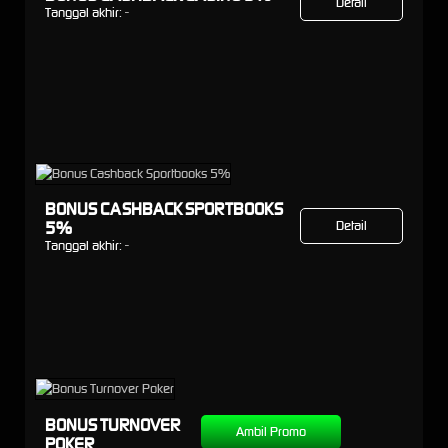
Detail
Tanggal akhir:
-
BONUS CASHBACK SPORTBOOKS
5%
Detail
Tanggal akhir:
-
BONUS TURNOVER
Ambil Promo
POKER