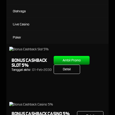
Olahraga
Live Casino
Poker
BONUS CASHBACK
Ambil Promo
SLOT 5%
Detail
Tanggal akhir:
01-Feb-2030
BONUS CASHBACK CASINO 5%