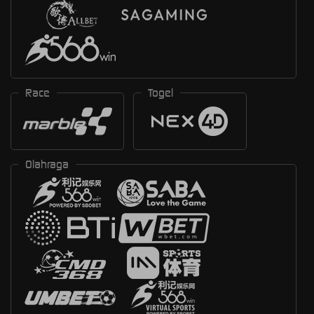
Race
Togel
Olahraga