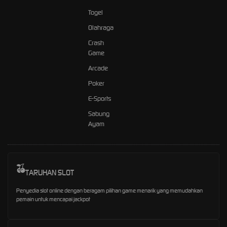
Togel
Olahraga
Crash
Game
Arcade
Poker
E-Sports
Sabung
Ayam
TARUHAN SLOT
Penyedia slot online dengan beragam pilihan game menarik yang memudahkan
pemain untuk mencapai jackpot