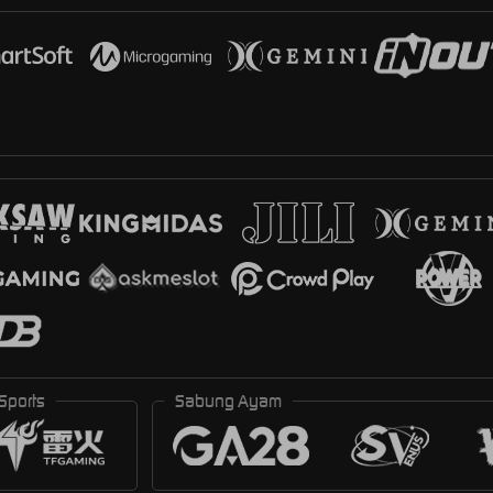
Sports
Sabung Ayam