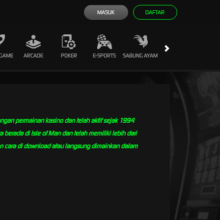
MASUK
DAFTAR
 GAME
ARCADE
POKER
E-SPORTS
SABUNG AYAM
PROMOSI
an permainan kasino dan telah aktif sejak 1994
erada di Isle of Man dan telah memiliki lebih dari
an cara di download atau langsung dimainkan dalam