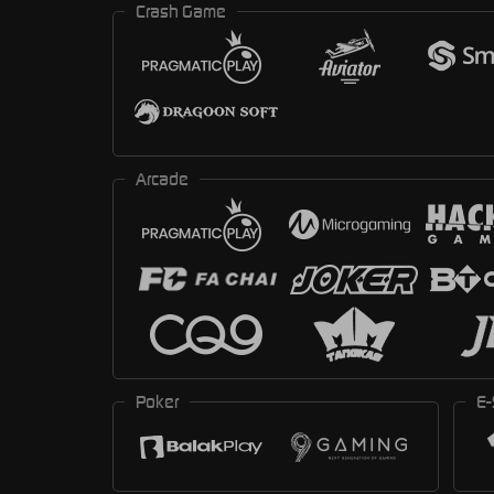
Crash Game
Arcade
Poker
E-