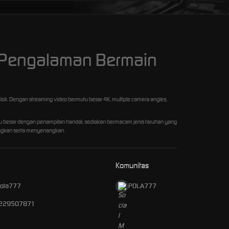
n Pengalaman Bermain
. Dengan streaming video bermutu besar 4K, multiple camera angles,
tu besar dengan penampilan handal, sediakan bermacam jenis taruhan yang
tungkan serta menyenangkan.
Komunitas
lpola777
POLA777
229507871