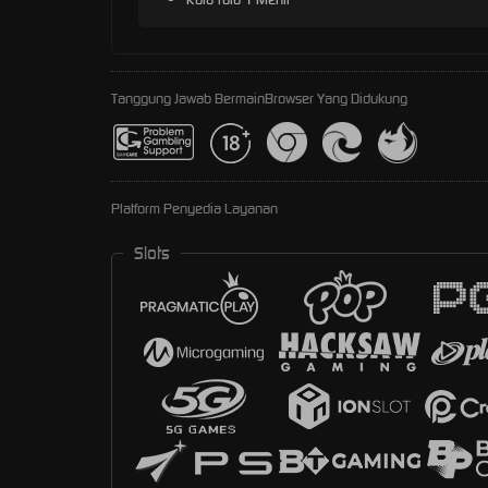
Tanggung Jawab Bermain
Browser Yang Didukung
Platform Penyedia Layanan
Slots