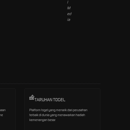
TARUHAN TOGEL
haan
Platform togel yang menarik dari perusahan
ame
terbaik di dunia yang menawarkan hadiah
kemenangan besar