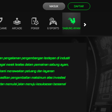
MASUK
DAFTAR
 GAME
ARCADE
POKER
E-SPORTS
SABUNG AYAM
PROMOSI
n pengalaman pengembangan terdepan di industri
bagai merek teratas dalam permainan sabung ayam,
, kami menawarkan peluang dan layanan
astikan pengembalian maksimum atas investasi
dan memulai jalan menuju kesuksesan bersama!