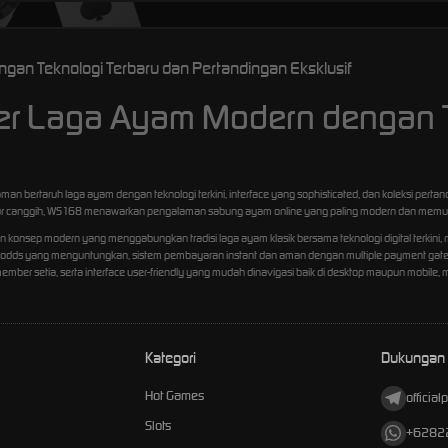
an Teknologi Terbaru dan Pertandingan Eksklusif
ier Laga Ayam Modern dengan T
ertaruh laga ayam dengan teknologi terkini, interface yang sophisticated, dan koleksi pertandi
-fitur canggih, WS168 menawarkan pengalaman sabung ayam online yang paling modern dan memu
nsep modern yang menggabungkan tradisi laga ayam klasik bersama teknologi digital terkini, m
odds yang menguntungkan, sistem pembayaran instant dan aman dengan multiple payment gateway,
mber setia, serta interface user-friendly yang mudah dinavigasi baik di desktop maupun mobil
Kategori
Dukungan
Hot Games
officia
Slots
+6282