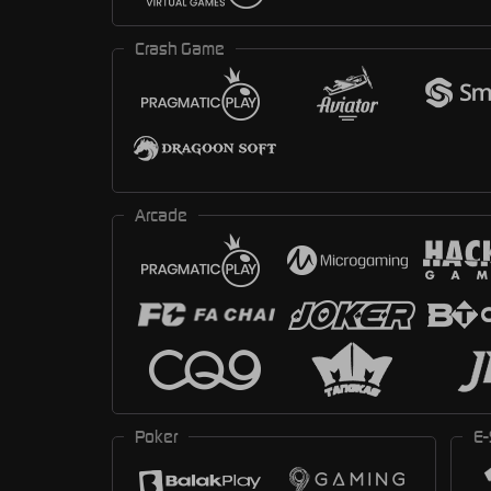
Crash Game
Arcade
Poker
E-