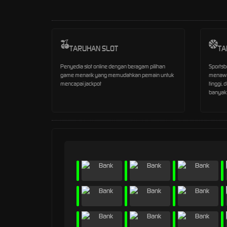
TARUHAN SLOT
TA
Penyedia slot online dengan beragam pilihan
Sportsb
game menarik yang memudahkan pemain untuk
menawar
mencapai jackpot
tinggi,
banyak 