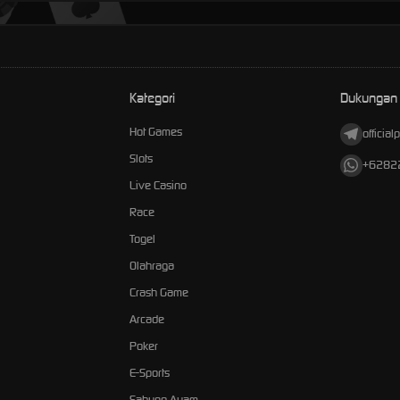
Kategori
Dukungan
Hot Games
officia
Slots
+6282
Live Casino
Race
Togel
Olahraga
Crash Game
Arcade
Poker
E-Sports
Sabung Ayam