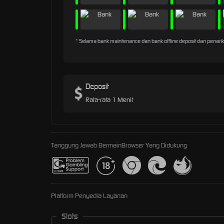
* Selama bank maintenance dan bank offline deposit dan penarik
Deposit
Rata-rata 1 Menit
Tanggung Jawab Bermain
Browser Yang Didukung
Platform Penyedia Layanan
Slots