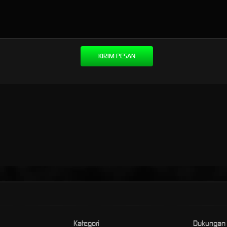
Kategori
Dukungan