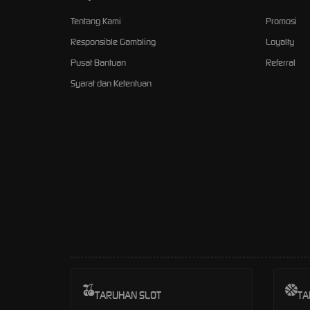
Tentang Kami
Promosi
Responsible Gambling
Loyalty
Pusat Bantuan
Referral
Syarat dan Ketentuan
TARUHAN SLOT
TA