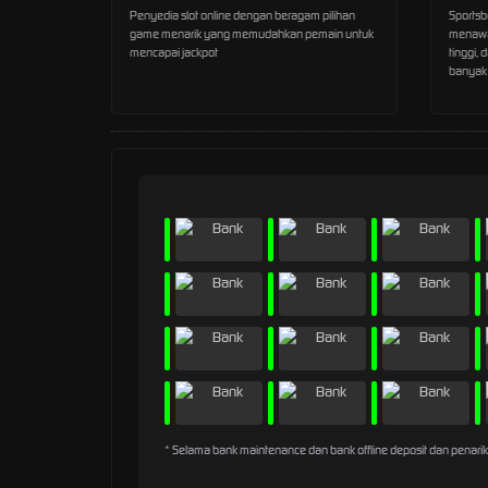
Penyedia slot online dengan beragam pilihan
Sportsb
game menarik yang memudahkan pemain untuk
menawar
mencapai jackpot
tinggi,
banyak 
* Selama bank maintenance dan bank offline deposit dan penarik