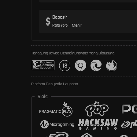
Deposit
Rata-rata 1 Menit
Tanggung Jawab Bermain
Browser Yang Didukung
Platform Penyedia Layanan
Slots