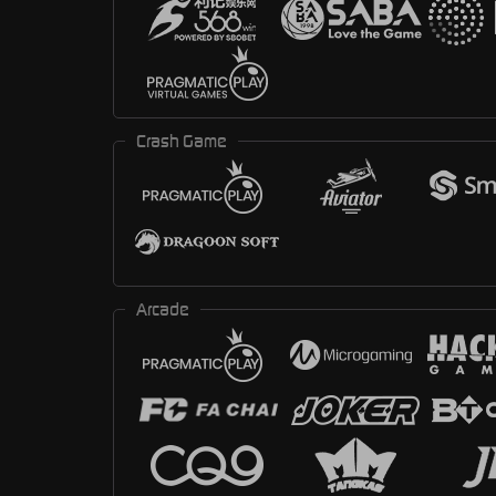
Crash Game
Arcade