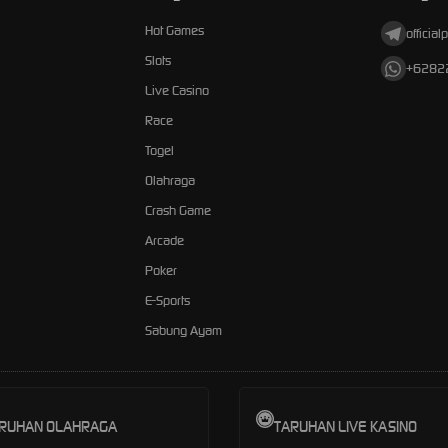
Hot Games
officia
Slots
+6282
Live Casino
Race
Togel
Olahraga
Crash Game
Arcade
Poker
E-Sports
Sabung Ayam
RUHAN OLAHRAGA
TARUHAN LIVE KASINO