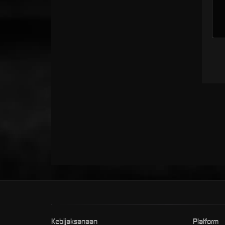
Kebijaksanaan
Platform