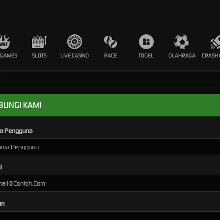
 GAMES
SLOTS
LIVE CASINO
RACE
TOGEL
OLAHRAGA
CRASH
BUNGI KAMI
a Pengguna
l
an