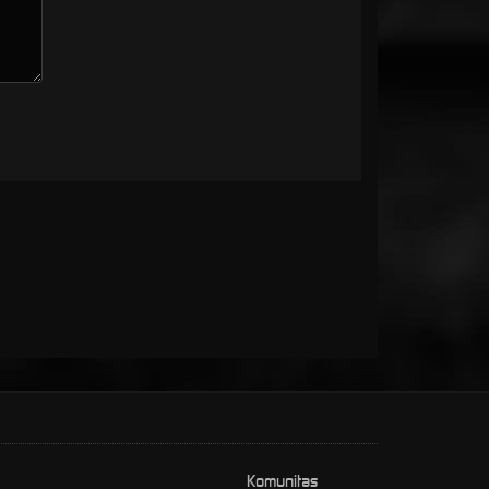
Komunitas