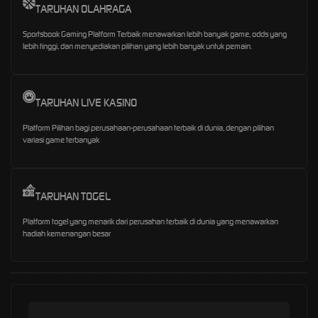
TARUHAN OLAHRAGA
Sportsbook Gaming Platform Terbaik menawarkan lebih banyak game, odds yang
lebih tinggi, dan menyediakan pilihan yang lebih banyak untuk pemain.
TARUHAN LIVE KASINO
Platform Pilihan bagi perusahaan-perusahaan terbaik di dunia, dengan pilihan
variasi game terbanyak
TARUHAN TOGEL
Platform togel yang menarik dari perusahan terbaik di dunia yang menawarkan
hadiah kemenangan besar