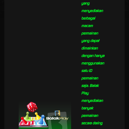
yang
menyediakan
berbagai
macam
permainan
yang dapat
dimainkan
dengan hanya
menggunakan
satu ID
permainan
saja. Balak
Play
menyediakan
banyak
permainan
secara daring