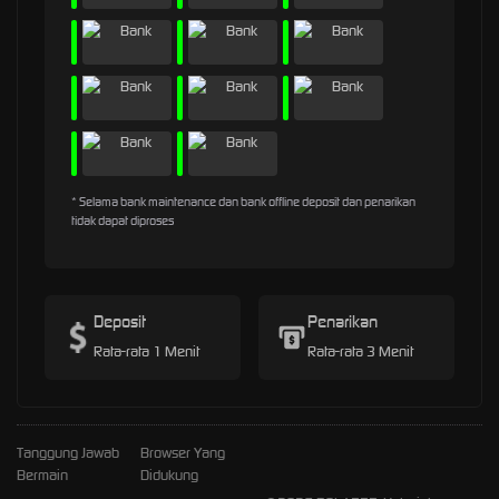
* Selama bank maintenance dan bank offline deposit dan penarikan
tidak dapat diproses
Deposit
Penarikan
Rata-rata 1 Menit
Rata-rata 3 Menit
Tanggung Jawab
Browser Yang
Bermain
Didukung