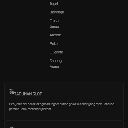
Togel
Olahraga
Crash
Game
Arcade
Poker
E-Sports
Sabung
Ayam
TARUHAN SLOT
Penyedia slot online dengan beragam pilihan game menarik yang memudahkan
pemain untuk mencapai jackpot