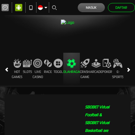
MASUK
DAFTAR
HOT
SLOTS
LIVE
RACE
TOGEL
OLAHRAGA
CRASH
ARCADE
POKER
E-
SABUN
GAMES
CASINO
GAME
SPORTS
AYAM
SBOBET Virtual
Football &
SBOBET Virtual
Basketball are