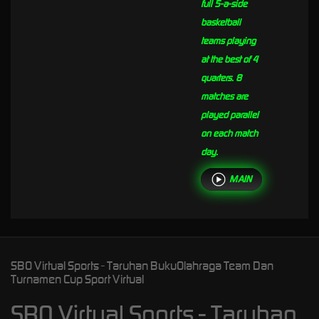
full 5-a-side
basketball
teams playing
at the best of 4
quarters. 8
matches are
played parallel
on each match
day.
MAIN
SBO Virtual Sports - Taruhan BukuOlahraga Team Dan
Turnamen Cup Sport Virtual
SBO Virtual Sports - Taruhan