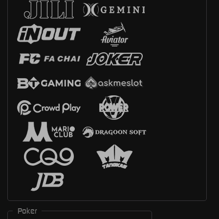
Poker