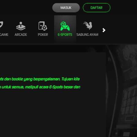
MASUK
DAFTAR
 GAME
ARCADE
POKER
E-SPORTS
SABUNG AYAM
PROMOSI
ts dan bookie yang berpengalaman. Tujuan kita
untuk semua, meliputi acara E-Sports besar dan