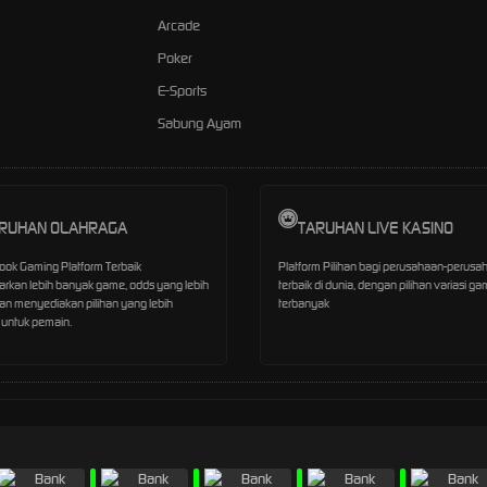
Arcade
Poker
E-Sports
Sabung Ayam
RUHAN OLAHRAGA
TARUHAN LIVE KASINO
ook Gaming Platform Terbaik
Platform Pilihan bagi perusahaan-perusa
kan lebih banyak game, odds yang lebih
terbaik di dunia, dengan pilihan variasi g
 dan menyediakan pilihan yang lebih
terbanyak
untuk pemain.