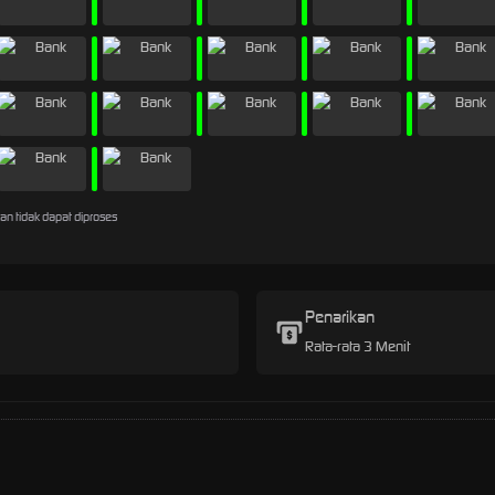
an tidak dapat diproses
Penarikan
Rata-rata 3 Menit