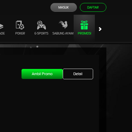
MASUK
DAFTAR
ADE
POKER
E-SPORTS
SABUNG AYAM
PROMOSI
Ambil Promo
Detail