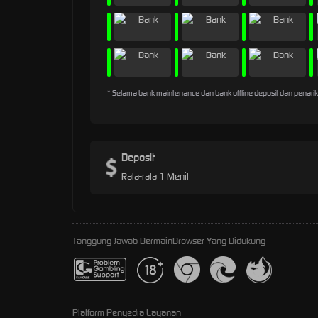
* Selama bank maintenance dan bank offline deposit dan penarik
Deposit
Rata-rata 1 Menit
Tanggung Jawab Bermain
Browser Yang Didukung
Platform Penyedia Layanan