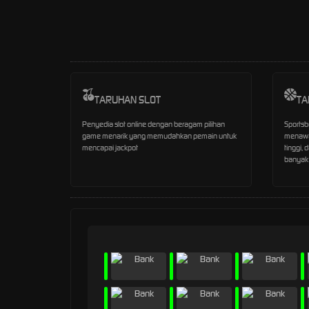
TARUHAN SLOT
TA
Penyedia slot online dengan beragam pilihan
Sportsb
game menarik yang memudahkan pemain untuk
menawar
mencapai jackpot
tinggi,
banyak 