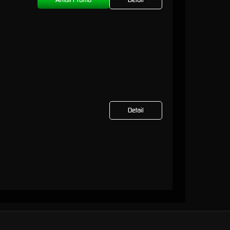
Detail