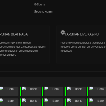
E-Sports
Sabung Ayam
RUHAN OLAHRAGA
TARUHAN LIVE KASINO
ook Gaming Platform Terbaik
Platform Pilihan bagi perusahaan-perusa
kan lebih banyak game, odds yang lebih
terbaik di dunia, dengan pilihan variasi g
 dan menyediakan pilihan yang lebih
terbanyak
untuk pemain.