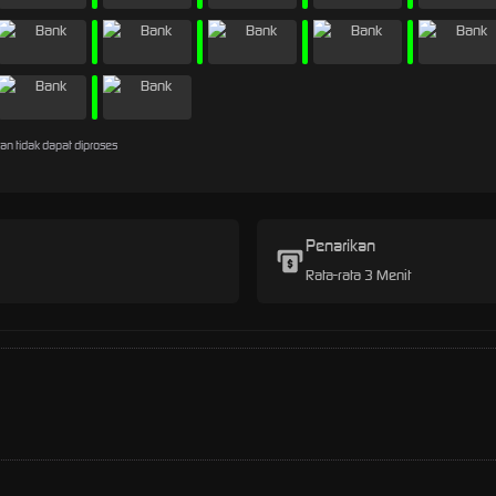
an tidak dapat diproses
Penarikan
Rata-rata 3 Menit