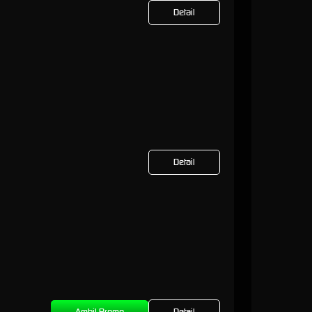
Detail
Detail
Ambil Promo
Detail