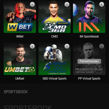
i
i
i
WBet
CMD
IM Sportsbook
i
i
i
UMbet
SBO Virtual Sports
PP Virtual Sports
SPORTSBOOK
SPORTSBOOK